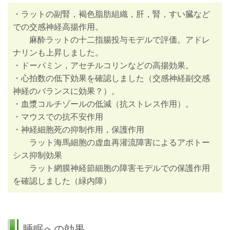
・ラットの副腎，褐色脂肪組織，肝，腎，すい臓など
での交感神経高揚作用。
麻酔ラットの十二指腸投与モデルで評価。アドレ
ナリンも上昇しました。
・ドーパミン，アセチルコリンなどの高揚効果。
・心拍数の低下効果を確認しました（交感神経副交感
神経のバランスに効果？）。
・血漿コルチゾールの低減（抗ストレス作用）。
・マウスでの抗不安作用
・神経細胞死の抑制作用，保護作用
ラット海馬細胞の虚血再灌流障害によるアポトー
シス抑制効果
ラット網膜神経節細胞の障害モデルでの保護作用
を確認しました（緑内障）
睡眠への効果