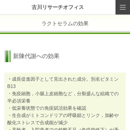
古川リサーチオフィス
ラクトセラムの効果
新陳代謝への効果
・
成長促進因子として見出された成分。別名ビタミン
B13
・免疫細胞，小腸上皮細胞など，分裂盛んな組織での
半必須栄養
・低栄養状態での免疫賦活効果を確認
・生合成がミトコンドリアの呼吸鎖とリンク，加齢や
酸化ストレスで合成能が減少
・高齢者，入院患者での核酸不足（免疫能低下）が予