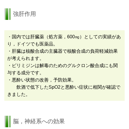
強肝作用
・国内では肝臓薬（処方薬，
600
㎎）としての実績があ
り，ドイツでも医薬品。
・
肝臓は核酸合成の主臓器で核酸合成の負荷軽減効果
が考えられます。
・
ピリミジンは解毒のためのグルクロン酸合成にも関
与する成分です。
・悪酔い状態の改善，予防効果
。
飲酒で低下した
SpO2と悪酔い症状に相関が確認で
きました。
脳，神経系への効果